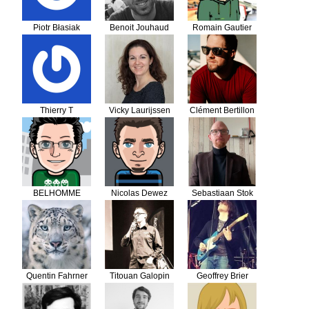
Piotr Błasiak
Benoit Jouhaud
Romain Gautier
Thierry T
Vicky Laurijssen
Clément Bertillon
BELHOMME
Nicolas Dewez
Sebastiaan Stok
Florian
Quentin Fahrner
Titouan Galopin
Geoffrey Brier