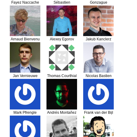
Fayez Naccache
Sébastien
Gonzague
Lourseau
Yernaux
Arnaud Bienvenu
Alexey Egorov
Jakub Kanclerz
Jan Vernieuwe
Thomas Courthial
Nicolas Bastien
Mark Pfrengle
Andrés Montañez
Frank van der Bijl