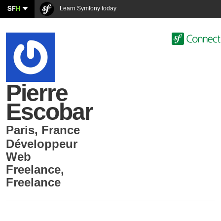
SF
H
Learn Symfony today
Pierre
Escobar
Paris
,
France
Développeur
Web
Freelance
,
Freelance