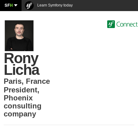
SF
H
Learn Symfony today
Rony
Licha
Paris
,
France
President
,
Phoenix
consulting
company