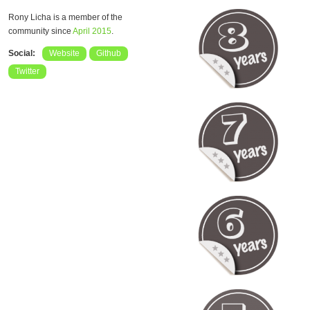
Rony Licha is a member of the
community since
April 2015
.
Social:
Website
Github
Twitter