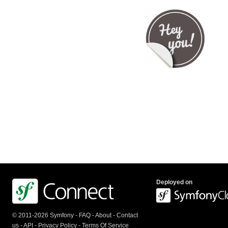
Deployed on
© 2011-2026 Symfony -
FAQ
-
About
-
Contact
us
-
API
-
Privacy Policy
-
Terms Of Service