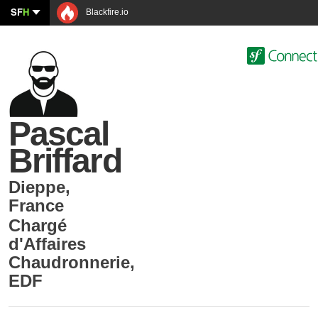
SF
H
Blackfire.io
Pascal
Briffard
Dieppe
,
France
Chargé
d'Affaires
Chaudronnerie
,
EDF