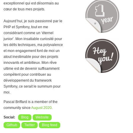
exceptionnel qui est désormais au
cœur de tous mes projets.
Aujourd’hui, je suis passionné par le
PHP et Symfony, tout en me
considérant comme un ‘éternel
junior’. Mon insatiable curiosité pour
les défis techniques, ma polyvalence
et mon engagement font de moi un
atout inestimable pour des projets
innovants et ambitieux. Mon rêve
ultime est de devenir suffisamment
compétent pour contribuer au
développement du framework
Symfony, ce serait le summum pour
moi.
Pascal Briffard is a member of the
community since
August 2020
.
Social:
Blog
Website
Github
Twitter
Blog feed