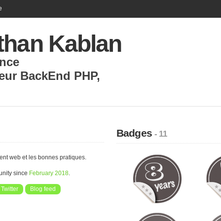
e
than Kablan
nce
eur BackEnd PHP
,
Badges
- 11
nt web et les bonnes pratiques.
unity since
February 2018
.
Twitter
Blog feed