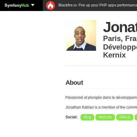
Symfony
Hub
Blackfire.io: Fire up your PHP apps performanc
Jona
Paris
,
Fra
Développ
Kernix
About
Passionné et plongée dans le développeme
Jonathan Kablan is a member of the comm
Social:
Blog
Website
Github