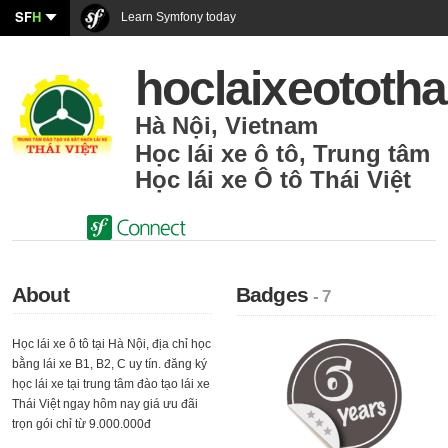
SF
H
Learn Symfony today
hoclaixeototha
Hà Nội
,
Vietnam
Học lái xe ô tô
,
Trung tâm
Học lái xe Ô tô Thái Việt
About
Badges
- 7
Học lái xe ô tô tại Hà Nội, địa chỉ học
bằng lái xe B1, B2, C uy tín. đăng ký
học lái xe tại trung tâm đào tạo lái xe
Thái Việt ngay hôm nay giá ưu đãi
trọn gói chỉ từ 9.000.000đ