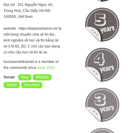
Địa chỉ : 201 Nguyễn Ngọc Vũ,
Trung Hoà, Cầu Giấy, Hà Nội
100000, Việt Nam
website : https://daylaixehanoi.vn/ là
một trang chuyên chia sẻ tin tức,
kinh nghiệm về học và thi bằng lái
xe ô tô B1, B2, C cho các bạn đang
có nhu cầu học và thi lái xe.
hoclaixeotothaiviet is a member of
the community since
June 2020
.
Social:
Blog
Website
Twitter
Blog feed