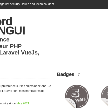
gainst security issues and technical debt.
ord
NGUI
nce
eur PHP
Laravel VueJs
,
Badges
- 7
e préférence sur les sujets back-end. Je
t Laravel sont mes frameworks de
munity since
May 2021
.