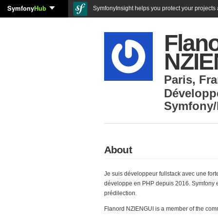
Symfony
Hub
SymfonyInsight helps you protect your projects a
Flan
NZIE
Paris
,
Fra
Développ
Symfony/
About
Je suis développeur fullstack avec une fort
développe en PHP depuis 2016. Symfony e
prédilection.
Flanord NZIENGUI is a member of the com