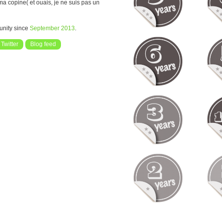
 ma copine( et ouais, je ne suis pas un
unity since
September 2013
.
Twitter
Blog feed