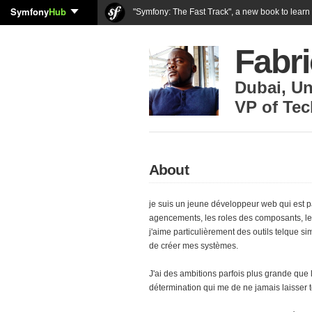
Symfony
Hub
"Symfony: The Fast Track", a new book to lear
Fabr
Dubai
,
Un
VP of Te
About
je suis un jeune développeur web qui est p
agencements, les roles des composants, les 
j'aime particulièrement des outils telque si
de créer mes systèmes.
J'ai des ambitions parfois plus grande que l
détermination qui me de ne jamais laisser 