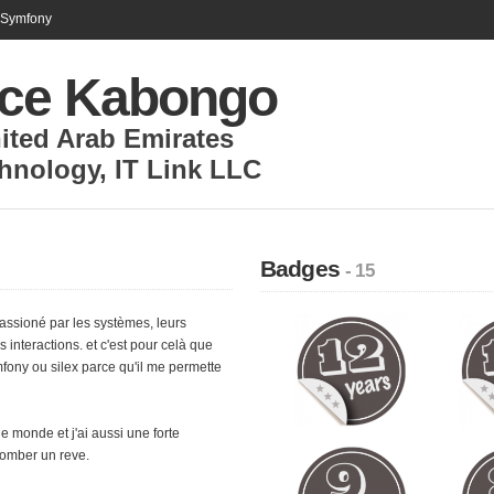
n Symfony
ice Kabongo
ited Arab Emirates
chnology
,
IT Link LLC
Badges
- 15
assioné par les systèmes, leurs
interactions. et c'est pour celà que
mfony ou silex parce qu'il me permette
e monde et j'ai aussi une forte
tomber un reve.